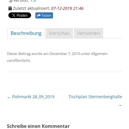
Version:
1.0
Zuletzt aktualisiert:
07-12-2019 21:46
Teilen
Beschreibung
Vorschau
Versionen
Dieser Beitrag wurde am
Dezember 7, 2019
unter Allgemein
veröffentlicht.
Beitragsnavigation
←
Flohmarkt 28_09_2019
Tischplan Sternenberghalle
→
Schreibe einen Kommentar